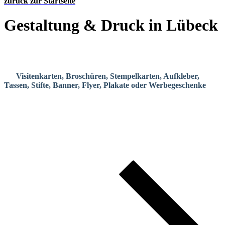
zurück zur Startseite
Gestaltung & Druck in Lübeck
Wir gestalten Printmedien, die wirken, und drucken sie direkt bei
uns oder über unsere regionalen Partner in hochwertiger Qualität.
Ob
Visitenkarten, Broschüren, Stempelkarten, Aufkleber,
Tassen, Stifte, Banner, Flyer, Plakate oder Werbegeschenke
–
jedes Produkt erzählt etwas über euch. Und genau deshalb achten
wir darauf, dass alles zusammenpasst: Design, Haptik, Material,
Farbe, Format.