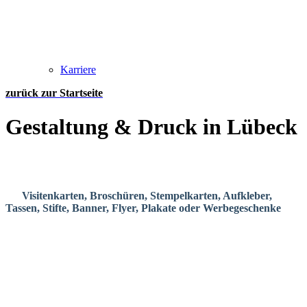
Karriere
zurück zur Startseite
Gestaltung & Druck in Lübeck
Wir gestalten Printmedien, die wirken, und drucken sie direkt bei
uns oder über unsere regionalen Partner in hochwertiger Qualität.
Ob
Visitenkarten, Broschüren, Stempelkarten, Aufkleber,
Tassen, Stifte, Banner, Flyer, Plakate oder Werbegeschenke
–
jedes Produkt erzählt etwas über euch. Und genau deshalb achten
wir darauf, dass alles zusammenpasst: Design, Haptik, Material,
Farbe, Format.