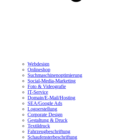
Webdesign
Onlineshop
Suchmaschinenoptimierung
Social-Media-Marketing
Foto & Videografie
IT-Service
Domain/E-Mail/Hosting
SEA/Google Ads
Logoerstellung
Corporate Design
Gestaltung & Druck
Textildruck
Fahrzeugbeschriftung
Schaufensterbeschriftung