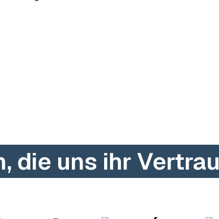
einem Team begleite ich
 für kreative Lösungen. Wir
ke stärken, dein
efern. Lass uns
 die uns ihr Vertr