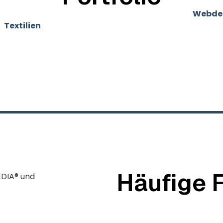
ine Auswahl unserer abgeschlossenen Projekte. Von
Webde
zu
Textilien
und vielen weiteren kreativen Lösungen. Als
er Leidenschaft an jedem einzelnen Projekt und bringen u
nsam ein.
, klaren Strategien und einer zuverlässigen Umsetzung un
en weiterzuentwickeln, zu wachsen und sichtbar erfolgre
Häufige 
Manchmal bleiben Fragen
verlieren.