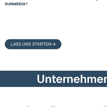
SUNMEDIA®
in Lübeck & Herrnburg. Gemeinsam mit m
dich persönlich, individuell und mit echter Leidenschaft
entwickeln maßgeschneiderte Konzepte, die deine Mar
Unternehmen sichtbar machen und echte Ergebnisse li
gemeinsam etwas schaffen, das wirkt und begeistert.
LASS UNS STARTEN
Unternehmen,