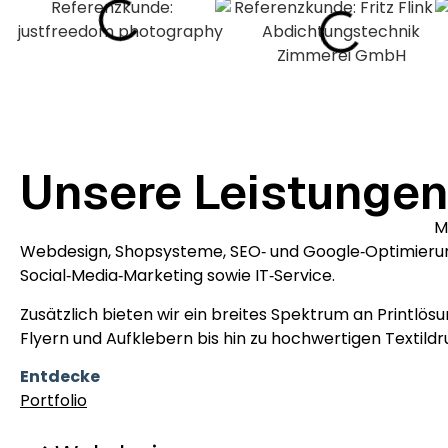
Unsere Leistunge
Bei uns bekommst du alle Leistungen rund um Digital
M
Webdesign
,
Shopsysteme
,
SEO‑ und Google‑Optimieru
Social‑Media‑Marketing
sowie
IT‑Service
.
Zusätzlich bieten wir ein breites Spektrum an
Printlös
Flyern und Aufklebern bis hin zu hochwertigen
Textild
Entdecke
unsere komplette Leistungsübersicht und la
Portfolio
inspirieren.