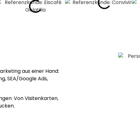
n
arketing aus einer Hand:
ng
,
SEA/Google Ads
,
ungen
: Von
Visitenkarten
,
rucken
.
ss dich in unserem