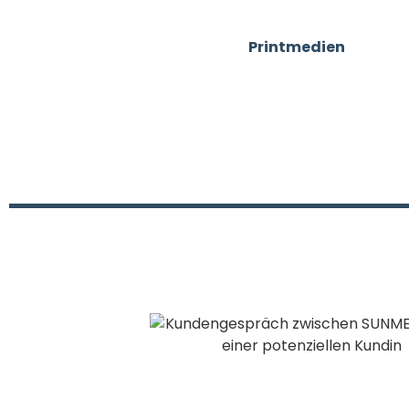
Hier zeigen wir dir e
Printmedien
bis hin 
arbeiten wir mit echt
und Kreativität gemei
Mit frischen Konzepten
dabei, dein Unternehm