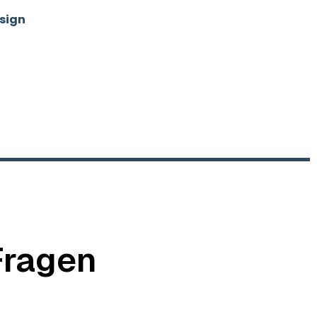
sign
über
 Team von SUNMEDIA®
nsere Ideen, Erfahrung
terstützen wir dich
icher zu werden.
Fragen
 offen und niemand möchte dafür unnötig Zeit