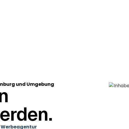
rrnburg und Umgebung
n
erden.
 Werbeagentur