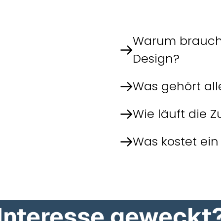
Damit du schnell Antworten
und direkt passende, leicht
Warum brauche
Design?
Was gehört all
Wie läuft die
Was kostet ein
Interesse geweckt