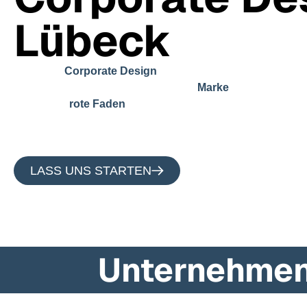
Lübeck
Ein gutes
ist viel mehr als ein hübsch
Corporate Design
Farben. Es ist das Gefühl, das eure
auslöst. Der e
Marke
bleibt. Der
, der sich durch alles zieht, was ihr 
rote Faden
Gespräch, im Alltag.
LASS UNS STARTEN
Unternehmen,