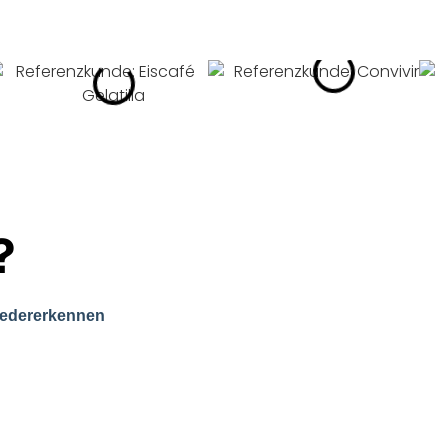
?
 jeder Marke. Es sorgt dafür,
und ein
iedererkennen
einzelnes Logo oder eine
, das zeigt, wer ihr seid,
htet. Ein gutes Corporate
und in jedem Kontaktpunkt,