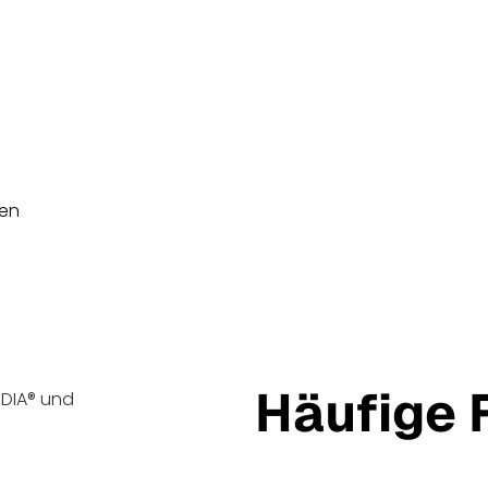
es Bild ergeben: ein Logo,
n und eure Persönlichkeit
professionell transportieren;
afische Elemente, die eure
en. Auch eure Tonalität,
davon. All diese Bausteine
ke überall gleich wirkt,
en
, in Präsentationen oder
Häufige 
Manchmal bleiben Fragen off