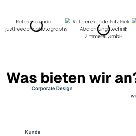
Was bieten wir an
Ein starkes
in Lübeck ist die Grundlage
Corporate Design
dass Menschen euch nicht nur sehen, sondern euch
w
Gefühl mit euch verbinden. Es geht dabei nicht um ein 
hübsche Farbe, sondern um ein durchdachtes Gesamtbild
wofür ihr steht und wie ihr wahrgenommen werden möc
Design macht eure Marke greifbar – visuell, emotional 
den ein
mit euch hat.
Kunde