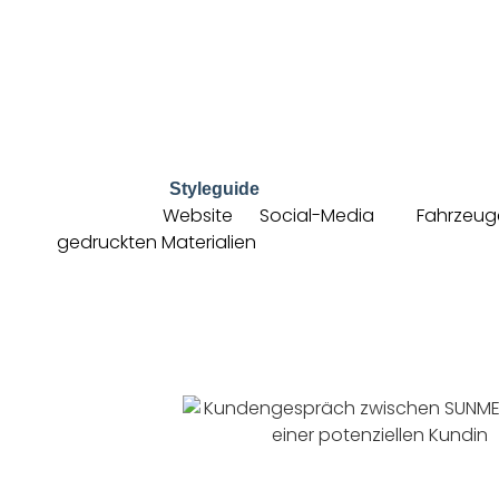
Dazu gehören viele Elemente, die zusammen ein stimmig
das eure Identität trägt; Farben, die Emotionen auslöse
widerspiegeln; Schriften, die eure Botschaften klar und 
eine Bildsprache, die eure Werte sichtbar macht und gr
Kommunikation strukturieren und wiedererkennbar mach
also wie ihr sprecht und schreibt, ist ein wichtiger Teil 
werden in einem
festgehalten, damit eure Mar
Styleguide
egal ob auf der
Website
, in
Social-Media
, auf
Fahrzeug
auf
gedruckten Materialien
.