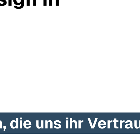
es Logo oder ein paar
rste Eindruck, der hängen
zeigt – online, offline, im
 die uns ihr Vertr