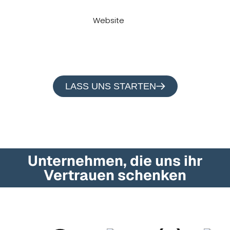
Speicherplätze und keine Überraschungen durch
andere Nutzer. Jede
, jede E‑Mail und jeder
Website
Dienst läuft auf einer Umgebung, die ausschließlich
für euch reserviert ist.
LASS UNS STARTEN
Unternehmen, die uns ihr
Vertrauen schenken