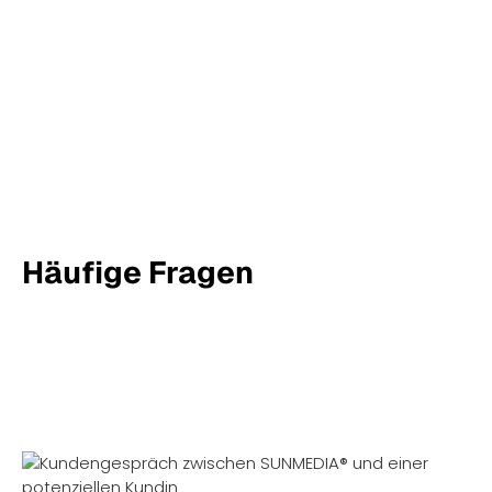
und ohne überteuerte Zusatzpakete. Unser Ziel ist
ein Hosting, das zuverlässig, sicher und einfach ist
und euch genau das bietet, was ihr wirklich braucht.
Häufige Fragen
Manchmal bleiben Fragen offen und niemand möchte
dafür unnötig Zeit verlieren.
Damit du schnell Antworten findest, haben wir die
häufigsten Fragen gesammelt und direkt passende,
leicht verständliche Antworten für dich vorbereitet.