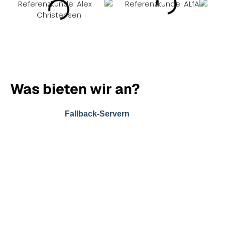
Was bieten wir an?
Damit eure Daten jederzeit sicher sind, arbeiten wir
zusätzlich mit
, die automatisch
Fallback‑Servern
einspringen, falls es zu technischen Problemen
kommen sollte. So bleibt eure Website erreichbar,
eure E‑Mails funktionieren weiter und ihr könnt euch
darauf verlassen, dass euer Hosting stabil läuft –
auch dann, wenn im Hintergrund einmal etwas
ausfällt. Diese Ausfallsicherheit ist ein großer Vorteil
gegenüber vielen günstigen Massenhostern, bei
denen ein einzelner Fehler gleich hunderte Websites
betreffen kann.