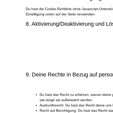
Du hast die Cookie-Richtlinie ohne Javascript-Unter
Einwilligung unten auf der Seite verwenden.
8. Aktivierung/Deaktivierung und L
Du kannst deinen Internetbrowser verwenden um auto
spezifizieren ob spezielle Cookies nicht platziert werd
einzurichten, dass du jedes Mal benachrichtigt wirst, w
Möglichkeiten beachte die Anweisungen in der Hilfesek
Bitte nimm zur Kenntnis, dass unsere Website möglicherw
Wenn du die Cookies in deinem Browser löscht, werden
9. Deine Rechte in Bezug auf per
Du hast folgende Rechte in Bezug auf deine persone
Du hast das Recht zu erfahren, warum deine
wie lange sie aufbewahrt werden.
Auskunftsrecht: Du hast das Recht deine uns
Recht auf Berichtigung: Du hast das Recht 