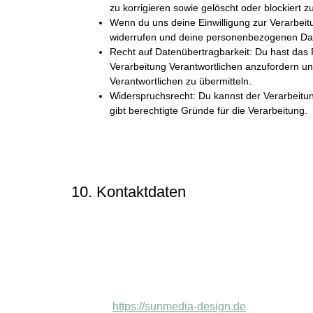
zu korrigieren sowie gelöscht oder blockiert
Wenn du uns deine Einwilligung zur Verarbeitu
widerrufen und deine personenbezogenen Dat
Recht auf Datenübertragbarkeit: Du hast das
Verarbeitung Verantwortlichen anzufordern und
Verantwortlichen zu übermitteln.
Widerspruchsrecht: Du kannst der Verarbeitu
gibt berechtigte Gründe für die Verarbeitung.
Um diese Rechte auszuüben kontaktiere uns bitte. Bit
Wenn du eine Beschwerde darüber hast, wie wir deine
das Recht diese an die Aufsichtsbehörde (Datenschutz
10. Kontaktdaten
Für Fragen und/oder Kommentare über unsere Cookie-Ri
folgenden Kontaktdaten:
SUNMEDIA®
Hauptstraße 18e, 23923 Herrnburg
Deutschland
https://sunmedia-design.de
Website: