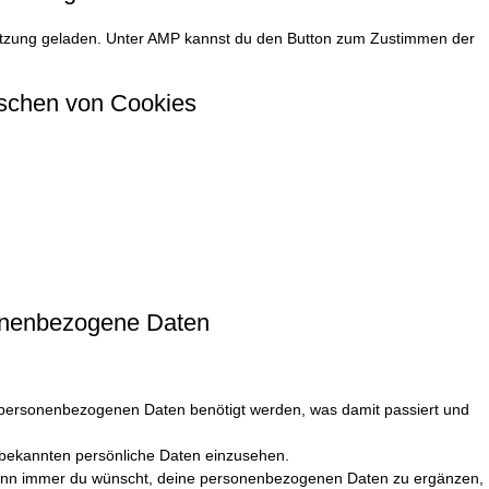
stützung geladen. Unter AMP kannst du den Button zum Zustimmen der
öschen von Cookies
matisch oder manuell Cookies zu löschen. Du kannst außerdem
en sollen. Eine andere Möglichkeit ist es deinen Internetbrowser derart
enn ein Cookie platziert wird. Für weitere Information über diese
tion deines Browsers.
eise nicht richtig funktioniert, wenn alle Cookies deaktiviert sind.
 diese neu platziert, wenn du unsere Website erneut besuchst.
sonenbezogene Daten
nbezogenen Daten:
 personenbezogenen Daten benötigt werden, was damit passiert und
 bekannten persönliche Daten einzusehen.
wann immer du wünscht, deine personenbezogenen Daten zu ergänzen,