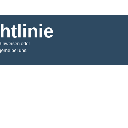
htlinie
Hinweisen oder
erne bei uns.
 aktualisiert und gilt für Bürger und Einwohner mit ständigem Wohnsitz
lgenden: „Die Website“) verwendet Cookies und ähnliche Technologien
kies“ zusammengefasst). Cookies werden außerdem von uns beauftragte