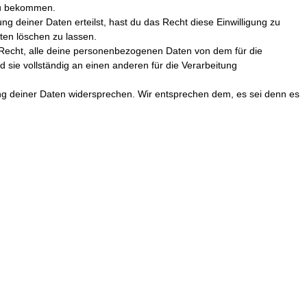
 zu bekommen.
ng deiner Daten erteilst, hast du das Recht diese Einwilligung zu
en löschen zu lassen.
 Recht, alle deine personenbezogenen Daten von dem für die
 sie vollständig an einen anderen für die Verarbeitung
ng deiner Daten widersprechen. Wir entsprechen dem, es sei denn es
te beziehe dich auf die Kontaktdaten am Ende dieser Cookie-Erklärung.
 Daten behandeln, würden wir diese gerne hören, aber du hast auch
behörde) zu richten.
chtlinien und diese Aussage kontaktiere uns bitte mittels der