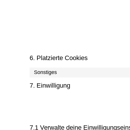
Auf unserer Website haben wir Inhalte von Instagram e
oder zu teilen (z. B. „Tweet“) in sozialen Netzwerken w
Instagram stammt und Cookies platziert. Diese Inhalt
speichern und verarbeiten.
Bitte lies die Datenschutzerklärung dieser sozialen Ne
deinen (persönlichen) Daten umgehen, die sie mithilfe
möglich anonymisiert. Instagram hat seinen Sitz in den
6. Platzierte Cookies
Sonstiges
7. Einwilligung
Wenn du unsere Website das erste Mal besuchst, zeige
„Einstellungen speichern“ klickst, gibst du uns deine E
wie in dieser Cookie-Erklärung beschrieben zu verwe
deaktivieren, aber bitte beachte, dass unsere Website 
7.1 Verwalte deine Einwilligungsein