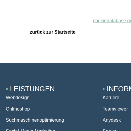
E-Mail:
datenschutz@
sunmedia-design.de
Telefonnummer: 038821688360
cookiedatabase.o
Diese Cookie-Richtlinie wurde mit
zurück zur Startseite
LEISTUNGEN
INFOR
Webdesign
Karriere
Onlineshop
Teamviewer
Suchmaschinenoptimierung
Anydesk