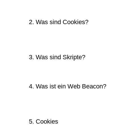
Drittparteien platziert. In dem unten stehendem Doku
Website.
2. Was sind Cookies?
Ein Cookie ist eine einfache kleine Datei, die gemein
Webbrowser auf dem PC oder einem anderen Gerät ges
während folgender Besuche zu unseren oder den Serve
3. Was sind Skripte?
Ein Script ist ein Stück Programmcode, das benutzt wir
Dieser Code wird auf unseren Servern oder auf deine
4. Was ist ein Web Beacon?
Ein Web-Beacon (auch Pixel-Tag genannt), ist ein klei
wird, um den Verkehr auf der Website zu überwachen.
Beacons gespeichert.
5. Cookies