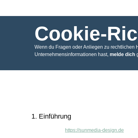
Cookie-Ric
Wenn du Fragen oder Anliegen zu rechtlichen 
Unternehmensinformationen hast,
melde dich
g
Diese Cookie-Richtlinie wurde zuletzt am 15. Juni 2026
im Europäischen Wirtschaftsraum und der Schweiz.
1. Einführung
https://sunmedia-design.de
Unsere Website,
(im fo
(der Einfachheit halber werden all diese unter „Coo