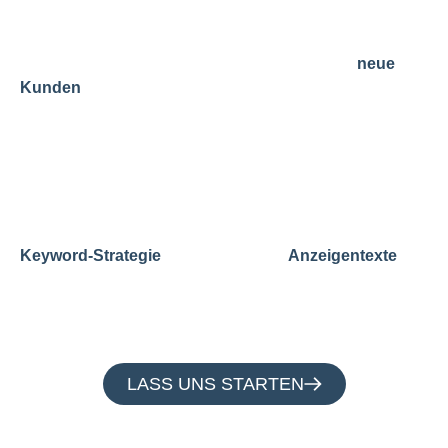
dort, wo Menschen aktiv nach Produkten,
Dienstleistungen oder Lösungen suchen. Für viele
Unternehmen ist es der schnellste Weg, um
neue
zu erreichen, Budgets gezielt einzusetzen
Kunden
und messbare Ergebnisse zu erzielen. Wir erstellen
für euch Kampagnen, die nicht nur Klicks bringen,
sondern echte Anfragen, Verkäufe und Buchungen.
Dabei achten wir darauf, dass eure Anzeigen genau
die Menschen erreichen, die sich wirklich für euer
Angebot interessieren. Durch eine klare
, überzeugende
Keyword‑Strategie
Anzeigentexte
und optimierte Zielseiten sorgen wir dafür, dass
jeder Klick sinnvoll investiert ist.
LASS UNS STARTEN