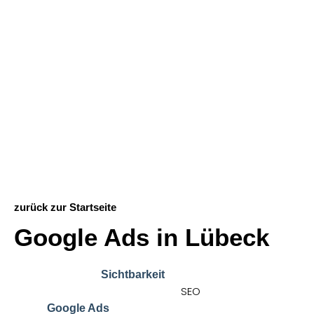
zurück zur Startseite
Google Ads in Lübeck
Google Ads ist eine der effektivsten Möglichkeiten,
um sofort mehr
, Reichweite und
Sichtbarkeit
Verkäufe zu erzielen. Während
langfristig wirkt,
SEO
liefert
Ergebnisse in Echtzeit – genau
Google Ads