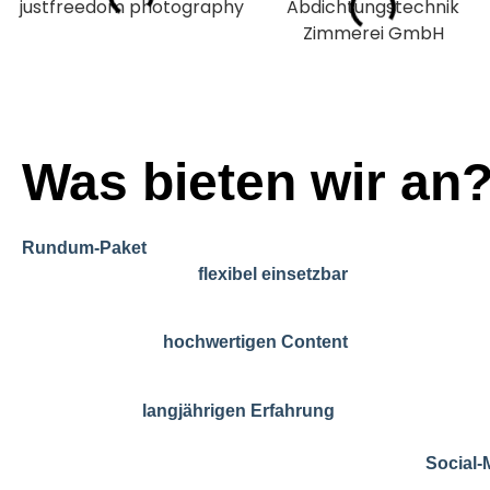
Was bieten wir an
Beim Social‑Media‑Marketing in Lübeck bieten wir dir 
. Unser Team arbeitet mit professionelle
Rundum‑Paket
Audiotechnik und ist
. Dabei ist es ga
flexibel einsetzbar
Unternehmen, draußen, unterwegs oder auf Veranstal
Wir produzieren
in jeder Form: ku
hochwertigen Content
Interviews, Event‑Begleitungen oder komplette Kamp
Dank unserer
wissen wir genau
langjährigen Erfahrung
aussehen muss, um Menschen zu erreichen. Nach der 
auch die komplette Content‑Planung für deine
Social‑
dafür, dass deine Plattformen regelmäßig mit starken,