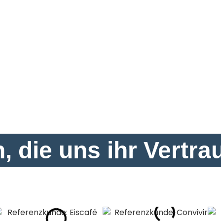
 visuell überzeugen, sondern
ten, gezielter Ansprache
iehung zwischen Marke und
 die uns ihr Vertr