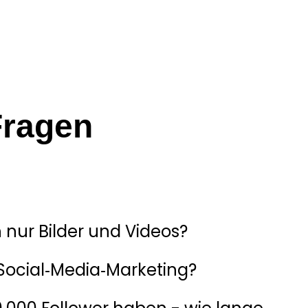
Fragen
en und niemand möchte dafür unnötig Zeit verlieren.
 findest, haben wir die häufigsten Fragen gesammelt
 verständliche Antworten für dich vorbereitet.
 nur Bilder und Videos?
 Social‑Media‑Marketing?