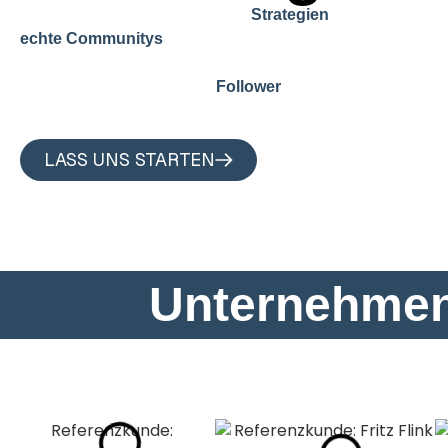
Wir entwickeln Social-Media-
, die nicht nur
Strategien
wachsen lassen. Mit kreativen Inhal
echte Communitys
und datengetriebener Umsetzung stärken wir die Bez
Mensch und verwandeln
in Fans.
Follower
LASS UNS STARTEN
Unternehmen,