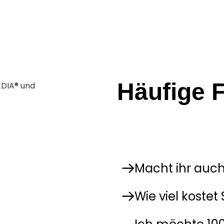
Häufige 
Manchmal bleiben Fragen off
Damit du schnell Antworten
und direkt passende, leicht
Macht ihr auch
Wie viel kostet