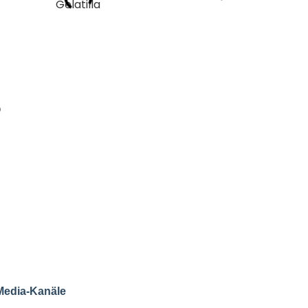
?
ein umfassendes
r Kamera‑, Licht‑ und
nz egal ob bei dir im
tungen.
rze Clips, Reels, Fotoserien,
agnen.
, wie moderner Content
Produktion übernehmen wir
und sorgen
Media‑Kanäle
 relevanten Inhalten